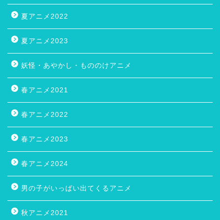
夏アニメ2022
夏アニメ2023
妖怪・あやかし・もののけアニメ
春アニメ2021
春アニメ2022
春アニメ2023
春アニメ2024
男の子がいっぱい出てくるアニメ
秋アニメ2021