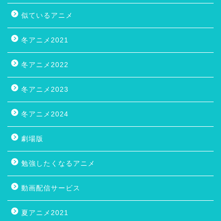
似ているアニメ
冬アニメ2021
冬アニメ2022
冬アニメ2023
冬アニメ2024
劇場版
勉強したくなるアニメ
動画配信サービス
夏アニメ2021