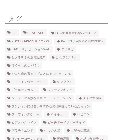
タグ
A3!
BEASTARS
FGO絶対魔獣戦線バビロニア
PSYCHO-PASSサイコパス
Re:ゼロから始める異世界生活
SAOアリシゼーションWoU
つよサガ
とある科学の超電磁砲T
とんでもスキル
ひぐらしのなく頃に
やはり俺の青春ラブコメはまちがっている
イド・インヴェイデッド
キングダム
ゴールデンカムイ
シャーマンキング
ジョジョの奇妙な冒険 ストーンオーシャン
ダイの大冒険
ダンジョンに出会いを求めるのは間違っているだろうか
ダーウィンズゲーム
ハイキュー
バビロン
ヒプノシスマイク
ピーチボーイリバーサイド
プラチナエンド
七つの大罪
五等分の花嫁
僕のヒーローアカデミア
呪術廻戦
地縛少年花子くん