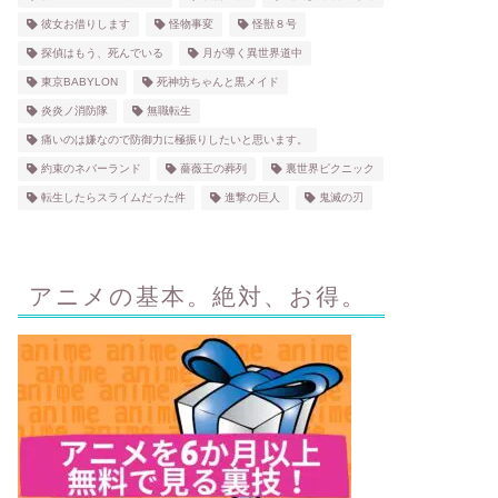
彼女お借りします
怪物事変
怪獣８号
探偵はもう、死んでいる
月が導く異世界道中
東京BABYLON
死神坊ちゃんと黒メイド
炎炎ノ消防隊
無職転生
痛いのは嫌なので防御力に極振りしたいと思います。
約束のネバーランド
薔薇王の葬列
裏世界ピクニック
転生したらスライムだった件
進撃の巨人
鬼滅の刃
アニメの基本。絶対、お得。