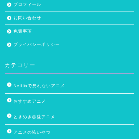
HOME
Screenshot_20200901_115652_com.facebook.orca_-3
検索