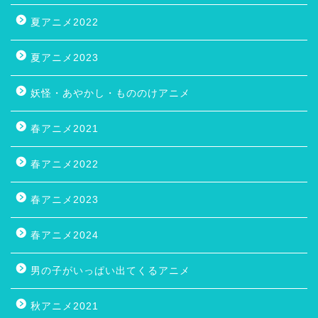
夏アニメ2022
夏アニメ2023
妖怪・あやかし・もののけアニメ
春アニメ2021
春アニメ2022
春アニメ2023
春アニメ2024
男の子がいっぱい出てくるアニメ
秋アニメ2021