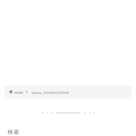
HOME
rapture_20200813225048
検索