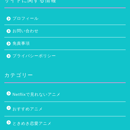
サイトに関する情報
プロフィール
お問い合わせ
免責事項
プライバシーポリシー
カテゴリー
Netflixで見れないアニメ
おすすめアニメ
ときめき恋愛アニメ