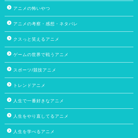
アニメの怖いやつ
アニメの考察・感想・ネタバレ
クスっと笑えるアニメ
ゲームの世界で戦うアニメ
スポーツ/競技アニメ
トレンドアニメ
人生で一番好きなアニメ
人生をやり直してるアニメ
人生を学べるアニメ