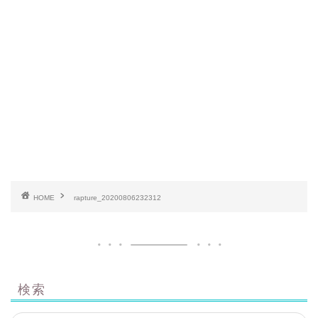
HOME
rapture_20200806232312
検索