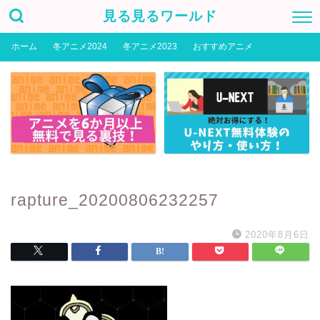
見る見るワールド
ホーム
冬アニメ2024
冬アニメ2023
おすすめアニメ
rapture_20200806232257
2020年8月6日