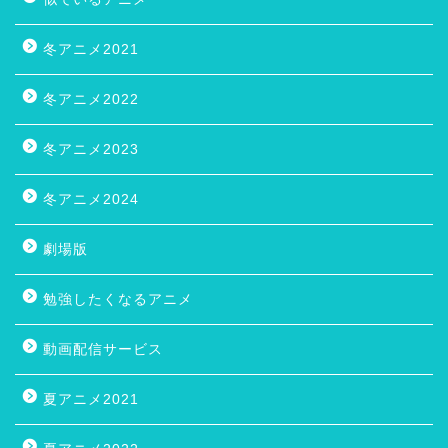
冬アニメ2021
冬アニメ2022
冬アニメ2023
冬アニメ2024
劇場版
勉強したくなるアニメ
動画配信サービス
夏アニメ2021