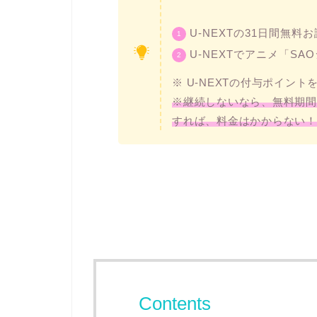
U-NEXTの31日間無料
U-NEXTでアニメ「S
※ U-NEXTの付与ポイン
※継続しないなら、無料期間
すれば、料金はかからない！
Contents