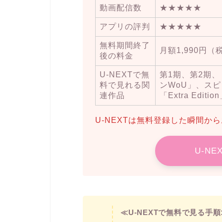
動画配信数
★★★★★
アプリの評判
★★★★★
無料期間終了
月額1,990円（
後の料金
U-NEXTで無
第1期、第2期
料で見れる関
ンWoU」、ス
連作品
「Extra Editio
U-NEXTは無料登録した瞬間か
U-N
≪U-NEXTで無料で見る手順