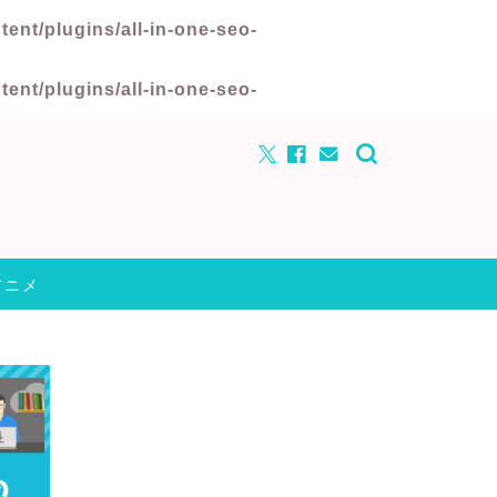
nt/plugins/all-in-one-seo-
nt/plugins/all-in-one-seo-
アニメ