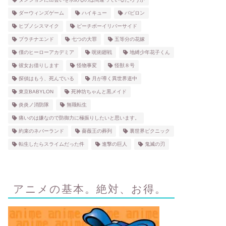
ダーウィンズゲーム
ハイキュー
バビロン
ヒプノシスマイク
ピーチボーイリバーサイド
プラチナエンド
七つの大罪
五等分の花嫁
僕のヒーローアカデミア
呪術廻戦
地縛少年花子くん
彼女お借りします
怪物事変
怪獣８号
探偵はもう、死んでいる
月が導く異世界道中
東京BABYLON
死神坊ちゃんと黒メイド
炎炎ノ消防隊
無職転生
痛いのは嫌なので防御力に極振りしたいと思います。
約束のネバーランド
薔薇王の葬列
裏世界ピクニック
転生したらスライムだった件
進撃の巨人
鬼滅の刃
アニメの基本。絶対、お得。