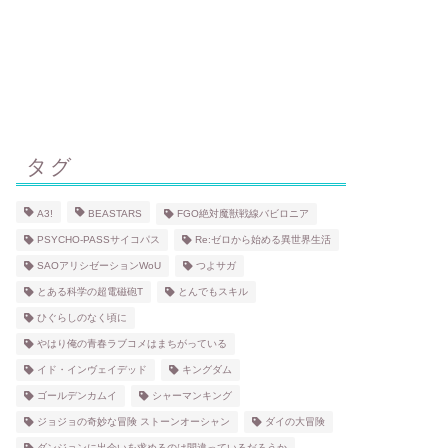
タグ
A3!
BEASTARS
FGO絶対魔獣戦線バビロニア
PSYCHO-PASSサイコパス
Re:ゼロから始める異世界生活
SAOアリシゼーションWoU
つよサガ
とある科学の超電磁砲T
とんでもスキル
ひぐらしのなく頃に
やはり俺の青春ラブコメはまちがっている
イド・インヴェイデッド
キングダム
ゴールデンカムイ
シャーマンキング
ジョジョの奇妙な冒険 ストーンオーシャン
ダイの大冒険
ダンジョンに出会いを求めるのは間違っているだろうか