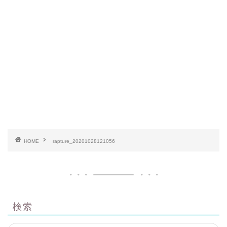
HOME
rapture_20201028121056
検索