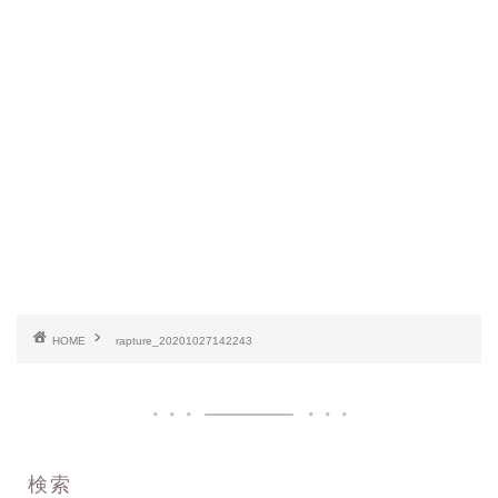
HOME
rapture_20201027142243
検索