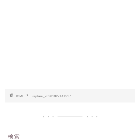
HOME
rapture_20201027141517
検索