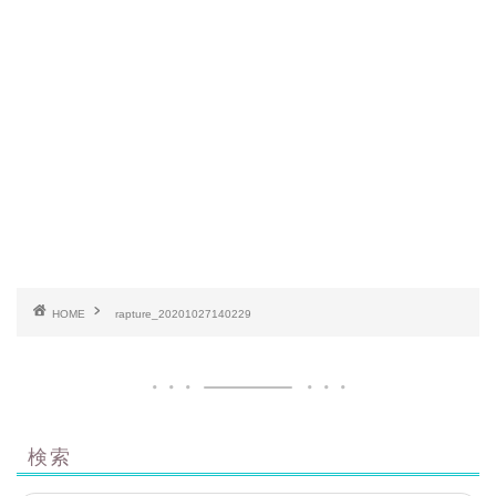
HOME
rapture_20201027140229
検索