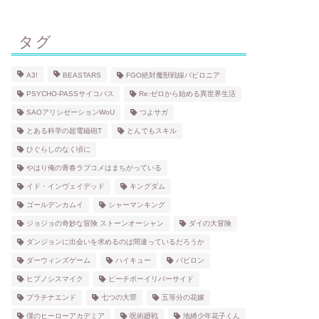
タグ
A3!
BEASTARS
FGO絶対魔獣戦線バビロニア
PSYCHO-PASSサイコパス
Re:ゼロから始める異世界生活
SAOアリシゼーションWoU
つよサガ
とある科学の超電磁砲T
とんでもスキル
ひぐらしのなく頃に
やはり俺の青春ラブコメはまちがっている
イド・インヴェイデッド
キングダム
ゴールデンカムイ
シャーマンキング
ジョジョの奇妙な冒険 ストーンオーシャン
ダイの大冒険
ダンジョンに出会いを求めるのは間違っているだろうか
ダーウィンズゲーム
ハイキュー
バビロン
ヒプノシスマイク
ピーチボーイリバーサイド
プラチナエンド
七つの大罪
五等分の花嫁
僕のヒーローアカデミア
呪術廻戦
地縛少年花子くん