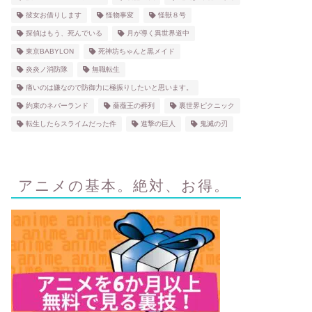
彼女お借りします
怪物事変
怪獣８号
探偵はもう、死んでいる
月が導く異世界道中
東京BABYLON
死神坊ちゃんと黒メイド
炎炎ノ消防隊
無職転生
痛いのは嫌なので防御力に極振りしたいと思います。
約束のネバーランド
薔薇王の葬列
裏世界ピクニック
転生したらスライムだった件
進撃の巨人
鬼滅の刃
アニメの基本。絶対、お得。