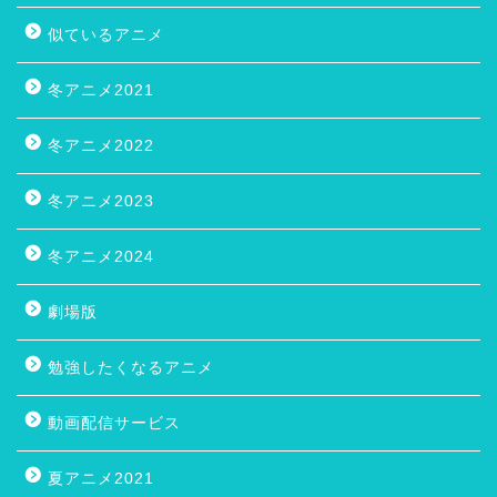
似ているアニメ
冬アニメ2021
冬アニメ2022
冬アニメ2023
冬アニメ2024
劇場版
勉強したくなるアニメ
動画配信サービス
夏アニメ2021