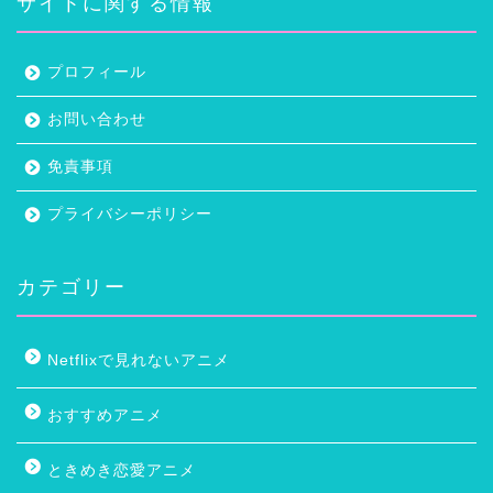
サイトに関する情報
プロフィール
お問い合わせ
免責事項
プライバシーポリシー
カテゴリー
Netflixで見れないアニメ
おすすめアニメ
ときめき恋愛アニメ