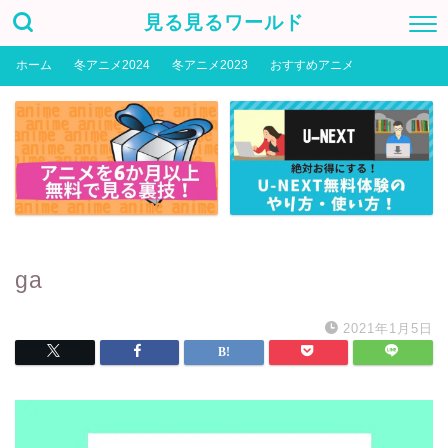
見る見るワールド
ホーム
冬アニメ2024
冬アニメ2023
おすすめアニメ
ga
2021年1月5日