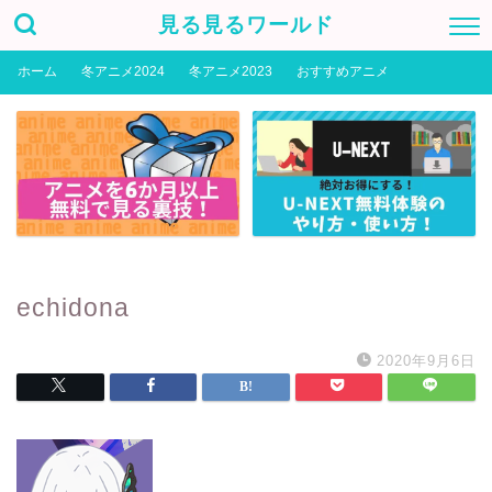
見る見るワールド
ホーム
冬アニメ2024
冬アニメ2023
おすすめアニメ
echidona
2020年9月6日