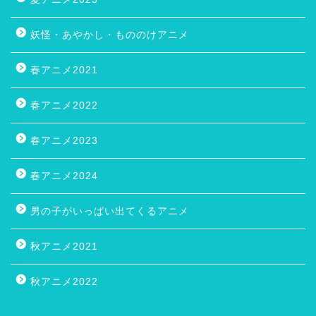
妖怪・あやかし・もののけアニメ
春アニメ2021
春アニメ2022
春アニメ2023
春アニメ2024
男の子がいっぱい出てくるアニメ
秋アニメ2021
秋アニメ2022