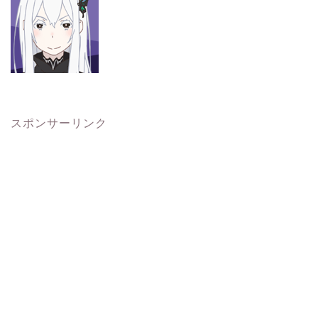
スポンサーリンク