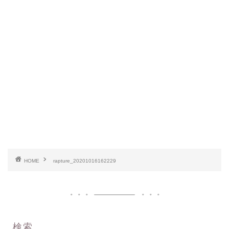
HOME
rapture_20201016162229
検索