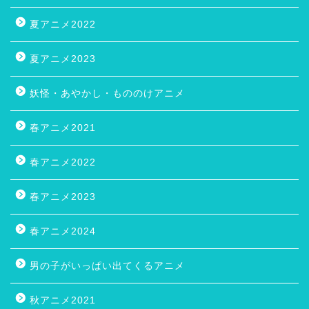
夏アニメ2022
夏アニメ2023
妖怪・あやかし・もののけアニメ
春アニメ2021
春アニメ2022
春アニメ2023
春アニメ2024
男の子がいっぱい出てくるアニメ
秋アニメ2021