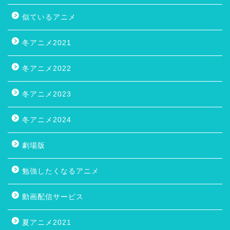
似ているアニメ
冬アニメ2021
冬アニメ2022
冬アニメ2023
冬アニメ2024
劇場版
勉強したくなるアニメ
動画配信サービス
夏アニメ2021