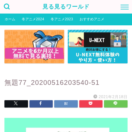
見る見るワールド
ホーム
冬アニメ2024
冬アニメ2023
おすすめアニメ
無題77_20200516203540-51
2021年2月18日