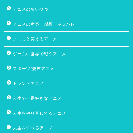
アニメの怖いやつ
アニメの考察・感想・ネタバレ
クスっと笑えるアニメ
ゲームの世界で戦うアニメ
スポーツ/競技アニメ
トレンドアニメ
人生で一番好きなアニメ
人生をやり直してるアニメ
人生を学べるアニメ