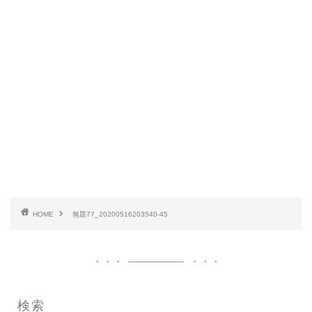
HOME
無題77_20200516203540-45
検索