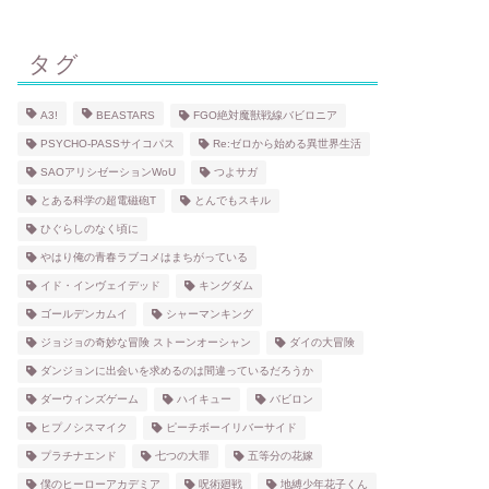
タグ
A3!
BEASTARS
FGO絶対魔獣戦線バビロニア
PSYCHO-PASSサイコパス
Re:ゼロから始める異世界生活
SAOアリシゼーションWoU
つよサガ
とある科学の超電磁砲T
とんでもスキル
ひぐらしのなく頃に
やはり俺の青春ラブコメはまちがっている
イド・インヴェイデッド
キングダム
ゴールデンカムイ
シャーマンキング
ジョジョの奇妙な冒険 ストーンオーシャン
ダイの大冒険
ダンジョンに出会いを求めるのは間違っているだろうか
ダーウィンズゲーム
ハイキュー
バビロン
ヒプノシスマイク
ピーチボーイリバーサイド
プラチナエンド
七つの大罪
五等分の花嫁
僕のヒーローアカデミア
呪術廻戦
地縛少年花子くん