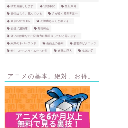
彼女お借りします
怪物事変
怪獣８号
探偵はもう、死んでいる
月が導く異世界道中
東京BABYLON
死神坊ちゃんと黒メイド
炎炎ノ消防隊
無職転生
痛いのは嫌なので防御力に極振りしたいと思います。
約束のネバーランド
薔薇王の葬列
裏世界ピクニック
転生したらスライムだった件
進撃の巨人
鬼滅の刃
アニメの基本。絶対、お得。