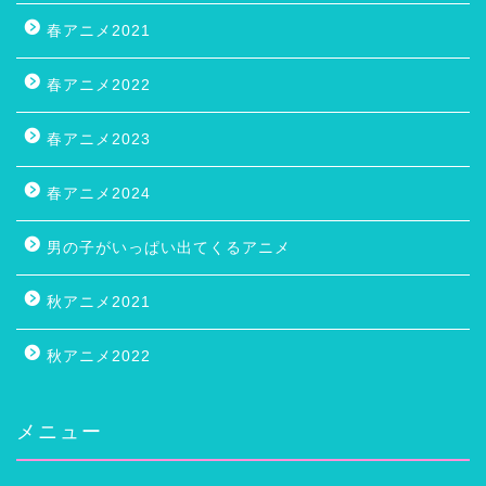
春アニメ2021
春アニメ2022
春アニメ2023
春アニメ2024
男の子がいっぱい出てくるアニメ
秋アニメ2021
秋アニメ2022
メニュー