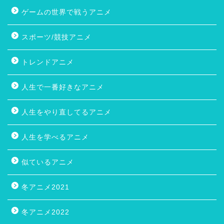
ゲームの世界で戦うアニメ
スポーツ/競技アニメ
トレンドアニメ
人生で一番好きなアニメ
人生をやり直してるアニメ
人生を学べるアニメ
似ているアニメ
冬アニメ2021
冬アニメ2022