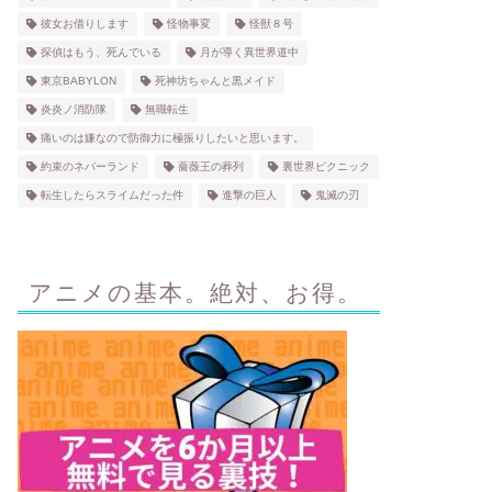
彼女お借りします
怪物事変
怪獣８号
探偵はもう、死んでいる
月が導く異世界道中
東京BABYLON
死神坊ちゃんと黒メイド
炎炎ノ消防隊
無職転生
痛いのは嫌なので防御力に極振りしたいと思います。
約束のネバーランド
薔薇王の葬列
裏世界ピクニック
転生したらスライムだった件
進撃の巨人
鬼滅の刃
アニメの基本。絶対、お得。