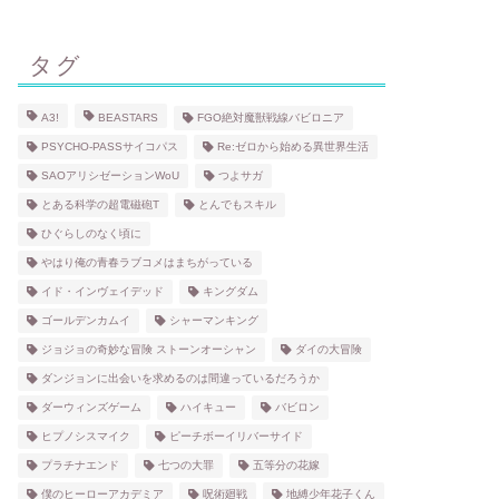
タグ
A3!
BEASTARS
FGO絶対魔獣戦線バビロニア
PSYCHO-PASSサイコパス
Re:ゼロから始める異世界生活
SAOアリシゼーションWoU
つよサガ
とある科学の超電磁砲T
とんでもスキル
ひぐらしのなく頃に
やはり俺の青春ラブコメはまちがっている
イド・インヴェイデッド
キングダム
ゴールデンカムイ
シャーマンキング
ジョジョの奇妙な冒険 ストーンオーシャン
ダイの大冒険
ダンジョンに出会いを求めるのは間違っているだろうか
ダーウィンズゲーム
ハイキュー
バビロン
ヒプノシスマイク
ピーチボーイリバーサイド
プラチナエンド
七つの大罪
五等分の花嫁
僕のヒーローアカデミア
呪術廻戦
地縛少年花子くん