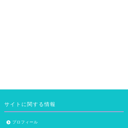
サイトに関する情報
プロフィール