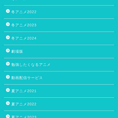
冬アニメ2022
冬アニメ2023
冬アニメ2024
劇場版
勉強したくなるアニメ
動画配信サービス
夏アニメ2021
夏アニメ2022
夏アニメ2023