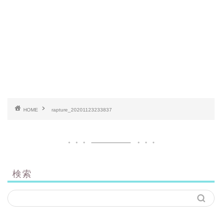
HOME
rapture_20201123233837
検索