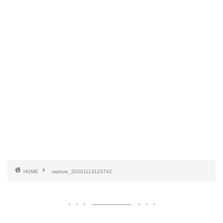
HOME
rapture_20201113123742