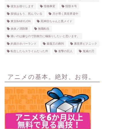
彼女お借りします
怪物事変
怪獣８号
探偵はもう、死んでいる
月が導く異世界道中
東京BABYLON
死神坊ちゃんと黒メイド
炎炎ノ消防隊
無職転生
痛いのは嫌なので防御力に極振りしたいと思います。
約束のネバーランド
薔薇王の葬列
裏世界ピクニック
転生したらスライムだった件
進撃の巨人
鬼滅の刃
アニメの基本。絶対、お得。