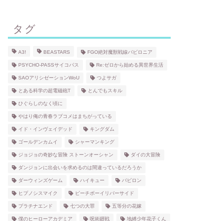
タグ
A3!
BEASTARS
FGO絶対魔獣戦線バビロニア
PSYCHO-PASSサイコパス
Re:ゼロから始める異世界生活
SAOアリシゼーションWoU
つよサガ
とある科学の超電磁砲T
とんでもスキル
ひぐらしのなく頃に
やはり俺の青春ラブコメはまちがっている
イド・インヴェイデッド
キングダム
ゴールデンカムイ
シャーマンキング
ジョジョの奇妙な冒険 ストーンオーシャン
ダイの大冒険
ダンジョンに出会いを求めるのは間違っているだろうか
ダーウィンズゲーム
ハイキュー
バビロン
ヒプノシスマイク
ピーチボーイリバーサイド
プラチナエンド
七つの大罪
五等分の花嫁
僕のヒーローアカデミア
呪術廻戦
地縛少年花子くん