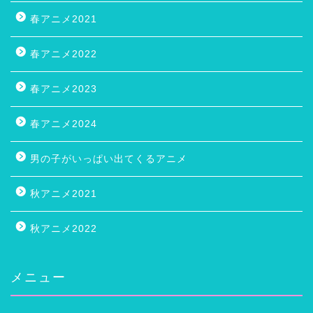
春アニメ2021
春アニメ2022
春アニメ2023
春アニメ2024
男の子がいっぱい出てくるアニメ
秋アニメ2021
秋アニメ2022
メニュー