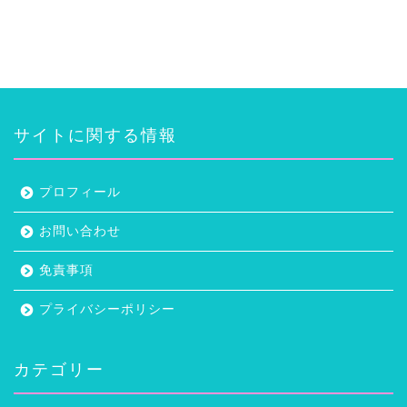
サイトに関する情報
プロフィール
お問い合わせ
免責事項
プライバシーポリシー
カテゴリー