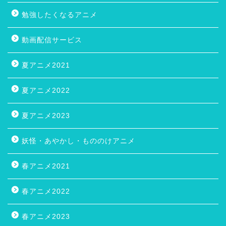
勉強したくなるアニメ
動画配信サービス
夏アニメ2021
夏アニメ2022
夏アニメ2023
妖怪・あやかし・もののけアニメ
春アニメ2021
春アニメ2022
春アニメ2023