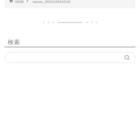
HOME
rapture_20201109144240
検索