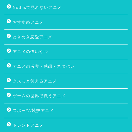
Netflixで見れないアニメ
おすすめアニメ
ときめき恋愛アニメ
アニメの怖いやつ
アニメの考察・感想・ネタバレ
クスっと笑えるアニメ
ゲームの世界で戦うアニメ
スポーツ/競技アニメ
トレンドアニメ