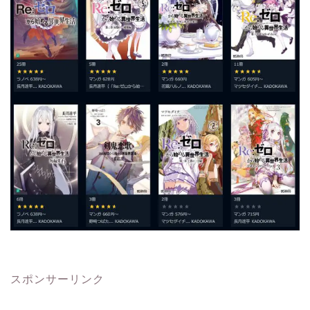
スポンサーリンク