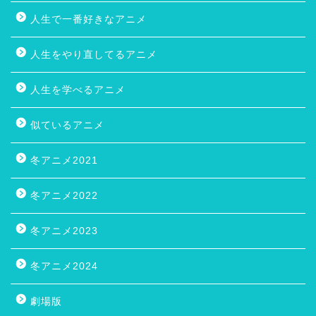
人生で一番好きなアニメ
人生をやり直してるアニメ
人生を学べるアニメ
似ているアニメ
冬アニメ2021
冬アニメ2022
冬アニメ2023
冬アニメ2024
劇場版