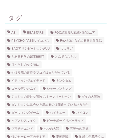
タグ
A3!
BEASTARS
FGO絶対魔獣戦線バビロニア
PSYCHO-PASSサイコパス
Re:ゼロから始める異世界生活
SAOアリシゼーションWoU
つよサガ
とある科学の超電磁砲T
とんでもスキル
ひぐらしのなく頃に
やはり俺の青春ラブコメはまちがっている
イド・インヴェイデッド
キングダム
ゴールデンカムイ
シャーマンキング
ジョジョの奇妙な冒険 ストーンオーシャン
ダイの大冒険
ダンジョンに出会いを求めるのは間違っているだろうか
ダーウィンズゲーム
ハイキュー
バビロン
ヒプノシスマイク
ピーチボーイリバーサイド
プラチナエンド
七つの大罪
五等分の花嫁
僕のヒーローアカデミア
呪術廻戦
地縛少年花子くん