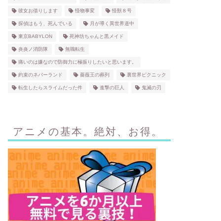
彼女お借りします
怪物事変
怪獣８号
探偵はもう、死んでいる
月が導く異世界道中
東京BABYLON
死神坊ちゃんと黒メイド
炎炎ノ消防隊
無職転生
痛いのは嫌なので防御力に極振りしたいと思います。
約束のネバーランド
薔薇王の葬列
裏世界ピクニック
転生したらスライムだった件
進撃の巨人
鬼滅の刃
アニメの基本。絶対、お得。