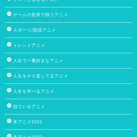
ゲームの世界で戦うアニメ
スポーツ/競技アニメ
トレンドアニメ
人生で一番好きなアニメ
人生をやり直してるアニメ
人生を学べるアニメ
似ているアニメ
冬アニメ2021