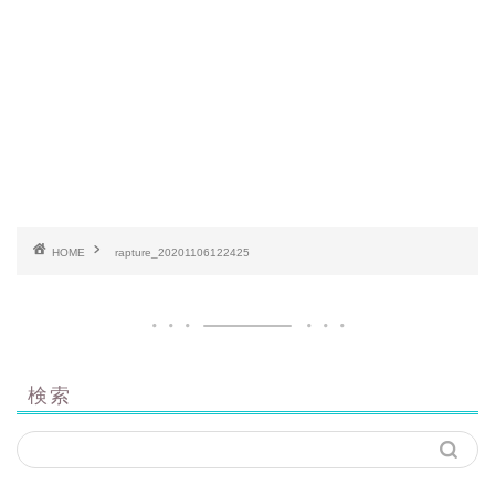
HOME
rapture_20201106122425
検索