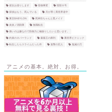
彼女お借りします
怪物事変
怪獣８号
探偵はもう、死んでいる
月が導く異世界道中
東京BABYLON
死神坊ちゃんと黒メイド
炎炎ノ消防隊
無職転生
痛いのは嫌なので防御力に極振りしたいと思います。
約束のネバーランド
薔薇王の葬列
裏世界ピクニック
転生したらスライムだった件
進撃の巨人
鬼滅の刃
アニメの基本。絶対、お得。