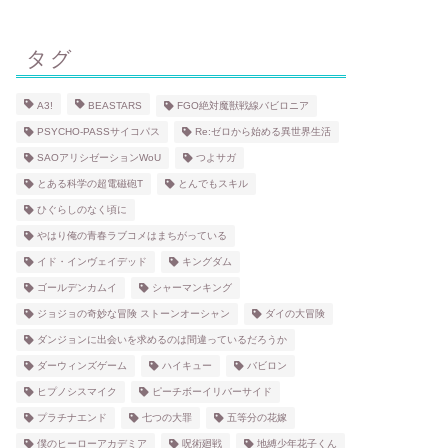
タグ
A3!
BEASTARS
FGO絶対魔獣戦線バビロニア
PSYCHO-PASSサイコパス
Re:ゼロから始める異世界生活
SAOアリシゼーションWoU
つよサガ
とある科学の超電磁砲T
とんでもスキル
ひぐらしのなく頃に
やはり俺の青春ラブコメはまちがっている
イド・インヴェイデッド
キングダム
ゴールデンカムイ
シャーマンキング
ジョジョの奇妙な冒険 ストーンオーシャン
ダイの大冒険
ダンジョンに出会いを求めるのは間違っているだろうか
ダーウィンズゲーム
ハイキュー
バビロン
ヒプノシスマイク
ピーチボーイリバーサイド
プラチナエンド
七つの大罪
五等分の花嫁
僕のヒーローアカデミア
呪術廻戦
地縛少年花子くん