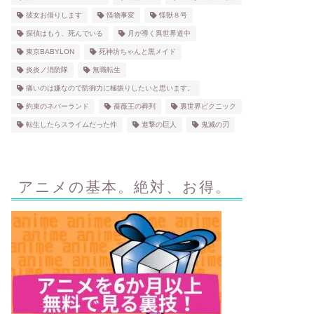
彼女お借りします
怪物事変
怪獣８号
探偵はもう、死んでいる
月が導く異世界道中
東京BABYLON
死神坊ちゃんと黒メイド
炎炎ノ消防隊
無職転生
痛いのは嫌なので防御力に極振りしたいと思います。
約束のネバーランド
薔薇王の葬列
裏世界ピクニック
転生したらスライムだった件
進撃の巨人
鬼滅の刃
アニメの基本。絶対、お得。