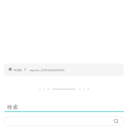
HOME
rapture_20201104220254
検索