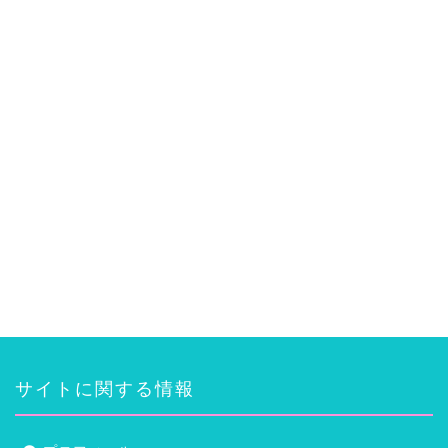
サイトに関する情報