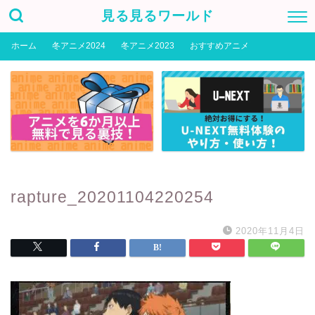
見る見るワールド
ホーム
冬アニメ2024
冬アニメ2023
おすすめアニメ
rapture_20201104220254
2020年11月4日