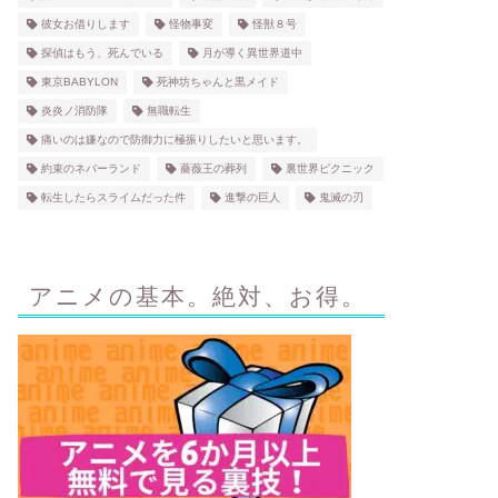
彼女お借りします
怪物事変
怪獣８号
探偵はもう、死んでいる
月が導く異世界道中
東京BABYLON
死神坊ちゃんと黒メイド
炎炎ノ消防隊
無職転生
痛いのは嫌なので防御力に極振りしたいと思います。
約束のネバーランド
薔薇王の葬列
裏世界ピクニック
転生したらスライムだった件
進撃の巨人
鬼滅の刃
アニメの基本。絶対、お得。