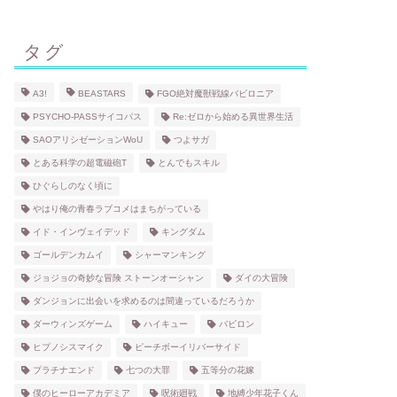
タグ
A3!
BEASTARS
FGO絶対魔獣戦線バビロニア
PSYCHO-PASSサイコパス
Re:ゼロから始める異世界生活
SAOアリシゼーションWoU
つよサガ
とある科学の超電磁砲T
とんでもスキル
ひぐらしのなく頃に
やはり俺の青春ラブコメはまちがっている
イド・インヴェイデッド
キングダム
ゴールデンカムイ
シャーマンキング
ジョジョの奇妙な冒険 ストーンオーシャン
ダイの大冒険
ダンジョンに出会いを求めるのは間違っているだろうか
ダーウィンズゲーム
ハイキュー
バビロン
ヒプノシスマイク
ピーチボーイリバーサイド
プラチナエンド
七つの大罪
五等分の花嫁
僕のヒーローアカデミア
呪術廻戦
地縛少年花子くん