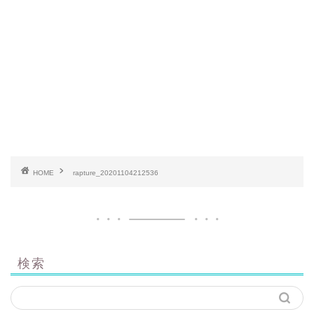
HOME
rapture_20201104212536
検索