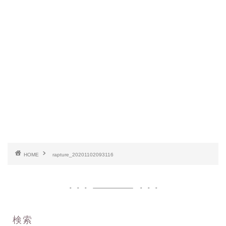
HOME
rapture_20201102093116
検索