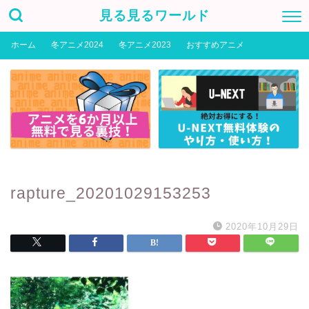
見る見るワールド
ホーム
冬アニメ2024
冬アニメ2023
おすすめアニメ
rapture_20201029153253
2020年10月29日