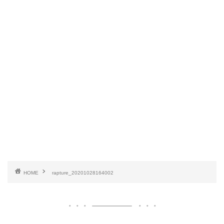
HOME
rapture_20201028164002