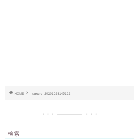
HOME
rapture_20201028145122
検索