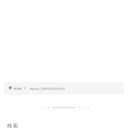
HOME
rapture_20201028143024
検索