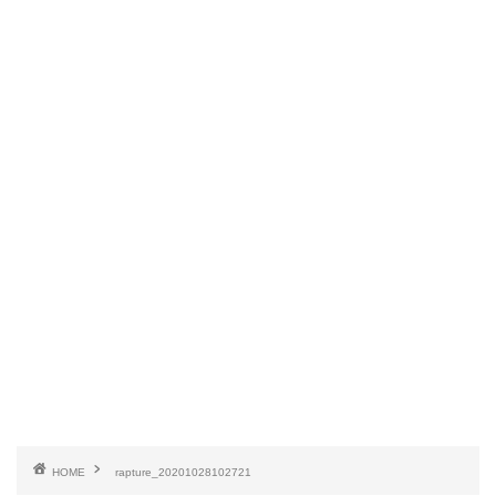
HOME
rapture_20201028102721