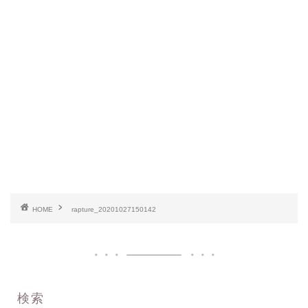
HOME
rapture_20201027150142
検索