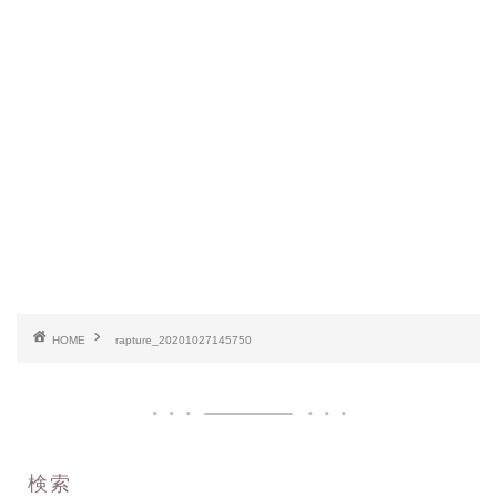
HOME
rapture_20201027145750
検索