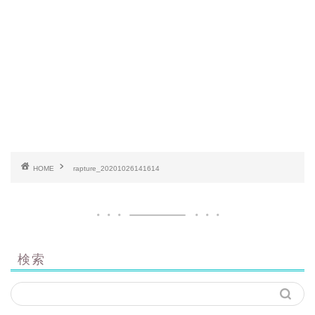
HOME
rapture_20201026141614
検索