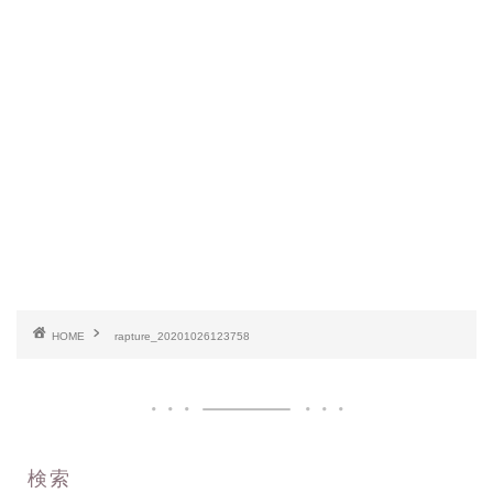
HOME
rapture_20201026123758
検索