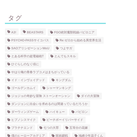
タグ
A3!
BEASTARS
FGO絶対魔獣戦線バビロニア
PSYCHO-PASSサイコパス
Re:ゼロから始める異世界生活
SAOアリシゼーションWoU
つよサガ
とある科学の超電磁砲T
とんでもスキル
ひぐらしのなく頃に
やはり俺の青春ラブコメはまちがっている
イド・インヴェイデッド
キングダム
ゴールデンカムイ
シャーマンキング
ジョジョの奇妙な冒険 ストーンオーシャン
ダイの大冒険
ダンジョンに出会いを求めるのは間違っているだろうか
ダーウィンズゲーム
ハイキュー
バビロン
ヒプノシスマイク
ピーチボーイリバーサイド
プラチナエンド
七つの大罪
五等分の花嫁
僕のヒーローアカデミア
呪術廻戦
地縛少年花子くん