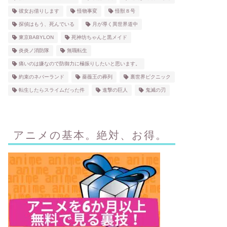
彼女お借りします
怪物事変
怪獣８号
探偵はもう、死んでいる
月が導く異世界道中
東京BABYLON
死神坊ちゃんと黒メイド
炎炎ノ消防隊
無職転生
痛いのは嫌なので防御力に極振りしたいと思います。
約束のネバーランド
薔薇王の葬列
裏世界ピクニック
転生したらスライムだった件
進撃の巨人
鬼滅の刃
アニメの基本。絶対、お得。