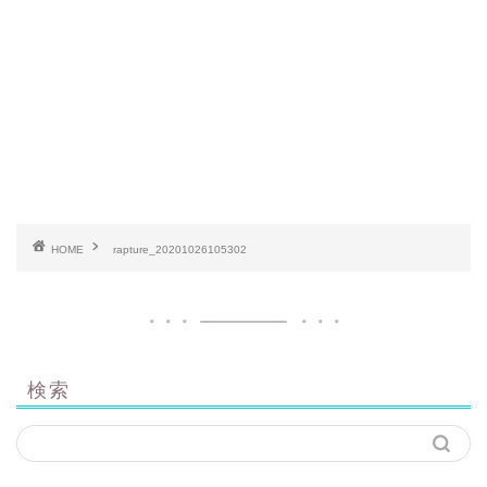
HOME
rapture_20201026105302
検索