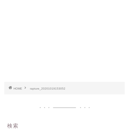
HOME
rapture_20201019153052
検索