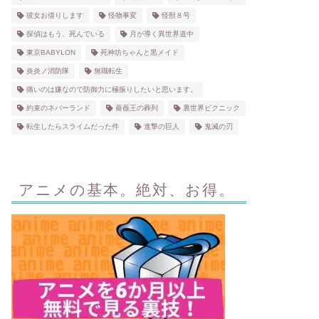
彼女お借りします
怪物事変
怪獣８号
探偵はもう、死んでいる
月が導く異世界道中
東京BABYLON
死神坊ちゃんと黒メイド
炎炎ノ消防隊
無職転生
痛いのは嫌なので防御力に極振りしたいと思います。
約束のネバーランド
薔薇王の葬列
裏世界ピクニック
転生したらスライムだった件
進撃の巨人
鬼滅の刃
アニメの基本。絶対、お得。