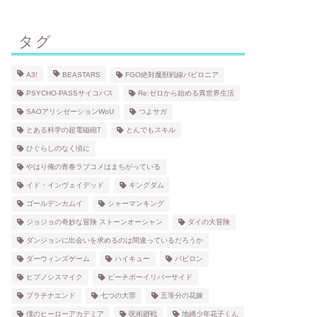
タグ
A3!
BEASTARS
FGO絶対魔獣戦線バビロニア
PSYCHO-PASSサイコパス
Re:ゼロから始める異世界生活
SAOアリシゼーションWoU
つよサガ
とある科学の超電磁砲T
とんでもスキル
ひぐらしのなく頃に
やはり俺の青春ラブコメはまちがっている
イド・インヴェイデッド
キングダム
ゴールデンカムイ
シャーマンキング
ジョジョの奇妙な冒険 ストーンオーシャン
ダイの大冒険
ダンジョンに出会いを求めるのは間違っているだろうか
ダーウィンズゲーム
ハイキュー
バビロン
ヒプノシスマイク
ピーチボーイリバーサイド
プラチナエンド
七つの大罪
五等分の花嫁
僕のヒーローアカデミア
呪術廻戦
地縛少年花子くん