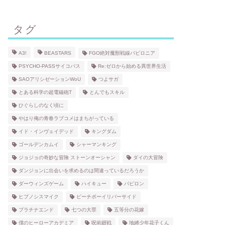
タグ
A3!
BEASTARS
FGO絶対魔獣戦線バビロニア
PSYCHO-PASSサイコパス
Re:ゼロから始める異世界生活
SAOアリシゼーションWoU
つよサガ
とある科学の超電磁砲T
とんでもスキル
ひぐらしのなく頃に
やはり俺の青春ラブコメはまちがっている
イド・インヴェイデッド
キングダム
ゴールデンカムイ
シャーマンキング
ジョジョの奇妙な冒険 ストーンオーシャン
ダイの大冒険
ダンジョンに出会いを求めるのは間違っているだろうか
ダーウィンズゲーム
ハイキュー
バビロン
ヒプノシスマイク
ピーチボーイリバーサイド
プラチナエンド
七つの大罪
五等分の花嫁
僕のヒーローアカデミア
呪術廻戦
地縛少年花子くん