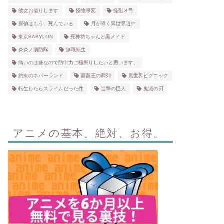
彼女お借りします
怪物事変
怪獣８号
探偵はもう、死んでいる
月が導く異世界道中
東京BABYLON
死神坊ちゃんと黒メイド
炎炎ノ消防隊
無職転生
痛いのは嫌なので防御力に極振りしたいと思います。
約束のネバーランド
薔薇王の葬列
裏世界ピクニック
転生したらスライムだった件
進撃の巨人
鬼滅の刃
アニメの基本。絶対、お得。