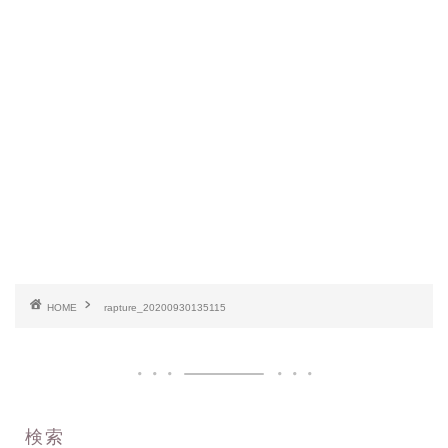
HOME
rapture_20200930135115
検索