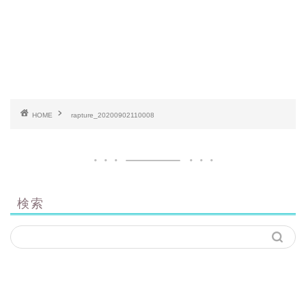
HOME
rapture_20200902110008
検索